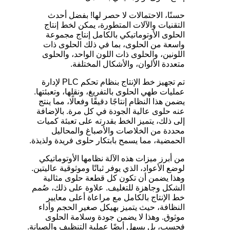
حسنًا، الاحتمالات لا حصر لها! بفضل أحدث
التقنيات والآلات المتطورة، يمكن لخط إنتاج
الحلوى الأوتوماتيكي بالكامل إنتاج مجموعة
واسعة من الحلوى، بما في ذلك الحلوى ذات
اللونين، والحلوى ذات اللون الواحد، والحلوى
متعددة الألوان، والأشكال المختلفة.
تم تجهيز خط الإنتاج بنظام تحكم PLC لإدارة
عمليات طهي الحلوى بالتفريغ، ونقلها، وتعبئتها.
يضمن هذا النظام إنتاجًا دقيقًا وفعالًا، مما ينتج
عنه حلوى عالية الجودة في كل مرة. بالإضافة
إلى ذلك، يتميز الخط بقدرته على تعبئة كميات
محددة من الخلاصات والأصباغ والمحاليل
الحمضية، مما يسمح بابتكار حلوى فريدة ولذيذة.
من أبرز ميزات هذه الآلة نظامها الأوتوماتيكي
لوضع الأعواد، الذي يوفر ثباتًا وموثوقية عاليتين.
وهذا يضمن أن تكون كل قطعة حلوى مثالية
الشكل وجاهزة للتغليف. علاوة على ذلك، صُمم
خط الإنتاج بالكامل مع مراعاة أعلى معايير
النظافة، حيث يتميز بهيكل صغير الحجم وأداء
موثوق. وهذا لا يضمن جودة وسلامة الحلوى
فحسب، بل يسهل أيضًا عملية التنظيف والصيانة.