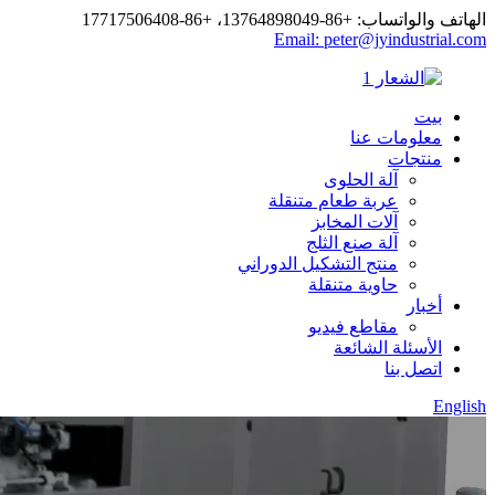
الهاتف والواتساب: +86-13764898049، +86-17717506408
Email: peter@jyindustrial.com
بيت
معلومات عنا
منتجات
آلة الحلوى
عربة طعام متنقلة
آلات المخابز
آلة صنع الثلج
منتج التشكيل الدوراني
حاوية متنقلة
أخبار
مقاطع فيديو
الأسئلة الشائعة
اتصل بنا
English