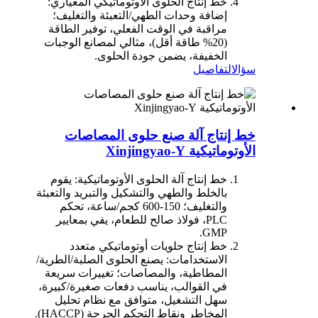
خط إنتاج الحلوى الأوتوماتيكي المعياري:
إضافة وحدات الطهي/التعبئة والتغليف؛
مراقبة في الوقت الفعلي، توفير الطاقة
(20% طاقة أقل)، مثالي لمصانع الوجبات
الخفيفة، يضمن جودة الحلوى.
سؤال
التفاصيل
خط إنتاج آلة صنع حلوى المصاصات
الأوتوماتيكية Xinjingyao-Y
خط إنتاج آلة الحلوى الأوتوماتيكية: يقوم
بالخلط والطهي والتشكيل والتبريد والتعبئة
والتغليف؛ 150-600 كجم/ساعة، تحكم
PLC، فولاذ صالح للطعام، يفي بمعايير
GMP.
خط إنتاج حلويات أوتوماتيكي متعدد
الاستخدامات: يصنع الحلوى الصلبة/الطرية/
المطاطية، والمصاصات؛ تغييرات سريعة
في القوالب، يناسب دفعات صغيرة/كبيرة،
سهل التشغيل، متوافق مع نظام تحليل
المخاطر ونقاط التحكم الحرجة (HACCP).