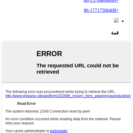
+86-13764898049
+86-17717506408
قمة