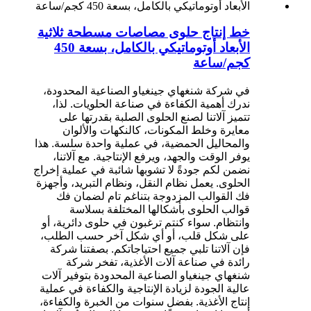
خط إنتاج حلوى مصاصات مسطحة ثلاثية
الأبعاد أوتوماتيكي بالكامل، بسعة 450
كجم/ساعة
في شركة شنغهاي جينغياو الصناعية المحدودة،
ندرك أهمية الكفاءة في صناعة الحلويات. لذا،
تتميز آلاتنا لصنع الحلوى الصلبة بقدرتها على
معايرة وخلط المكونات، كالنكهات والألوان
والمحاليل الحمضية، في عملية واحدة سلسة. هذا
يوفر الوقت والجهد، ويرفع الإنتاجية. مع آلاتنا،
نضمن لكم جودةً لا تشوبها شائبة في عملية إخراج
الحلوى. يعمل نظام النقل، ونظام التبريد، وأجهزة
فك القوالب المزدوجة بتناغم تام لضمان فك
قوالب الحلوى بأشكالها المختلفة بسلاسة
وانتظام. سواء كنتم ترغبون في حلوى دائرية، أو
على شكل قلب، أو أي شكل آخر حسب الطلب،
فإن آلاتنا تلبي جميع احتياجاتكم. بصفتنا شركة
رائدة في صناعة آلات الأغذية، تفخر شركة
شنغهاي جينغياو الصناعية المحدودة بتوفير آلات
عالية الجودة لزيادة الإنتاجية والكفاءة في عملية
إنتاج الأغذية. بفضل سنوات من الخبرة والكفاءة،