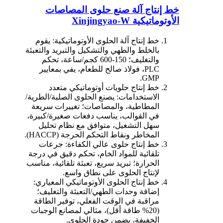
خط إنتاج آلة صنع حلوى المصاصات
الأوتوماتيكية Xinjingyao-W
خط إنتاج آلة الحلوى الأوتوماتيكية: يقوم
بالخلط والطهي والتشكيل والتبريد والتعبئة
والتغليف؛ 150-600 كجم/ساعة، تحكم
PLC، فولاذ صالح للطعام، يفي بمعايير
GMP.
خط إنتاج حلويات أوتوماتيكي متعدد
الاستخدامات: يصنع الحلوى الصلبة/الطرية/
المطاطية، والمصاصات؛ تغييرات سريعة
في القوالب، يناسب دفعات صغيرة/كبيرة،
سهل التشغيل، متوافق مع نظام تحليل
المخاطر ونقاط التحكم الحرجة (HACCP).
خط إنتاج حلوى عالي الكفاءة: جرعات
تلقائية للمواد الخام، تحكم دقيق في درجة
الحرارة؛ تبريد سريع، تعبئة تلقائية، مناسب
لإنتاج الحلوى على نطاق واسع.
خط إنتاج الحلوى الأوتوماتيكي المعياري:
إضافة وحدات الطهي/التعبئة والتغليف؛
مراقبة في الوقت الفعلي، توفير الطاقة
(20% طاقة أقل)، مثالي لمصانع الوجبات
الخفيفة، يضمن جودة الحلوى.