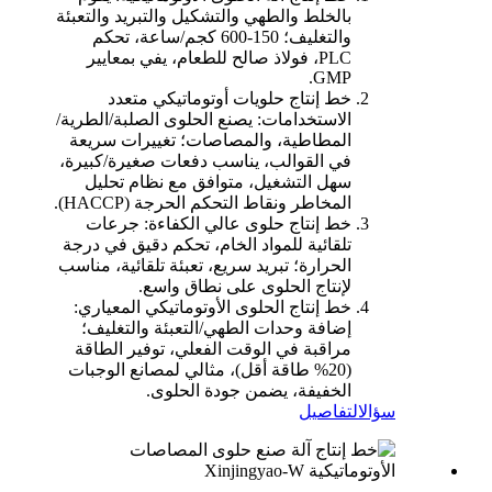
بالخلط والطهي والتشكيل والتبريد والتعبئة
والتغليف؛ 150-600 كجم/ساعة، تحكم
PLC، فولاذ صالح للطعام، يفي بمعايير
GMP.
خط إنتاج حلويات أوتوماتيكي متعدد
الاستخدامات: يصنع الحلوى الصلبة/الطرية/
المطاطية، والمصاصات؛ تغييرات سريعة
في القوالب، يناسب دفعات صغيرة/كبيرة،
سهل التشغيل، متوافق مع نظام تحليل
المخاطر ونقاط التحكم الحرجة (HACCP).
خط إنتاج حلوى عالي الكفاءة: جرعات
تلقائية للمواد الخام، تحكم دقيق في درجة
الحرارة؛ تبريد سريع، تعبئة تلقائية، مناسب
لإنتاج الحلوى على نطاق واسع.
خط إنتاج الحلوى الأوتوماتيكي المعياري:
إضافة وحدات الطهي/التعبئة والتغليف؛
مراقبة في الوقت الفعلي، توفير الطاقة
(20% طاقة أقل)، مثالي لمصانع الوجبات
الخفيفة، يضمن جودة الحلوى.
سؤال
التفاصيل