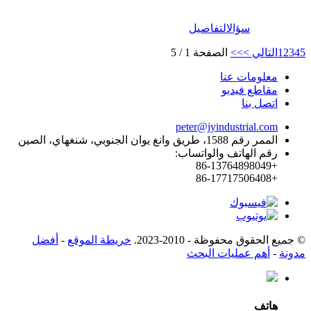
سؤال
التفاصيل
5
4
3
2
1
التالي >
>>
الصفحة 1 / 5
معلومات عنا
مقاطع فيديو
اتصل بنا
peter@jyindustrial.com
الممر رقم 1588، طريق وانغ يوان الجنوبي، شنغهاي، الصين
رقم الهاتف والواتساب:
+86-13764898049
+86-17717506408
© جميع الحقوق محفوظة - 2010-2023.
خريطة الموقع
-
أفضل
مدونة
-
أهم عمليات البحث
هاتف