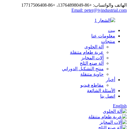
الهاتف والواتساب: +86-13764898049، +86-17717506408
Email: peter@jyindustrial.com
بيت
معلومات عنا
منتجات
آلة الحلوى
عربة طعام متنقلة
آلات المخابز
آلة صنع الثلج
منتج التشكيل الدوراني
حاوية متنقلة
أخبار
مقاطع فيديو
الأسئلة الشائعة
اتصل بنا
English