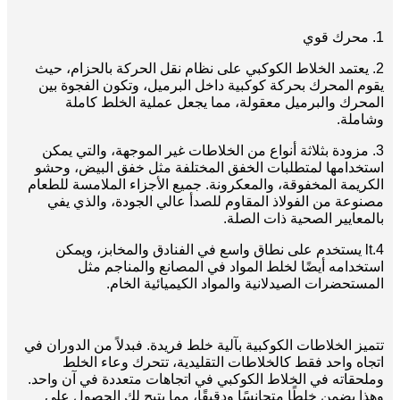
1. محرك قوي
2. يعتمد الخلاط الكوكبي على نظام نقل الحركة بالحزام، حيث
يقوم المحرك بحركة كوكبية داخل البرميل، وتكون الفجوة بين
المحرك والبرميل معقولة، مما يجعل عملية الخلط كاملة
وشاملة.
3. مزودة بثلاثة أنواع من الخلاطات غير الموجهة، والتي يمكن
استخدامها لمتطلبات الخفق المختلفة مثل خفق البيض، وحشو
الكريمة المخفوقة، والمعكرونة. جميع الأجزاء الملامسة للطعام
مصنوعة من الفولاذ المقاوم للصدأ عالي الجودة، والذي يفي
بالمعايير الصحية ذات الصلة.
4.lt يستخدم على نطاق واسع في الفنادق والمخابز، ويمكن
استخدامه أيضًا لخلط المواد في المصانع والمناجم مثل
المستحضرات الصيدلانية والمواد الكيميائية الخام.
تتميز الخلاطات الكوكبية بآلية خلط فريدة. فبدلاً من الدوران في
اتجاه واحد فقط كالخلاطات التقليدية، تتحرك وعاء الخلط
وملحقاته في الخلاط الكوكبي في اتجاهات متعددة في آن واحد.
وهذا يضمن خلطًا متجانسًا ودقيقًا، مما يتيح لك الحصول على