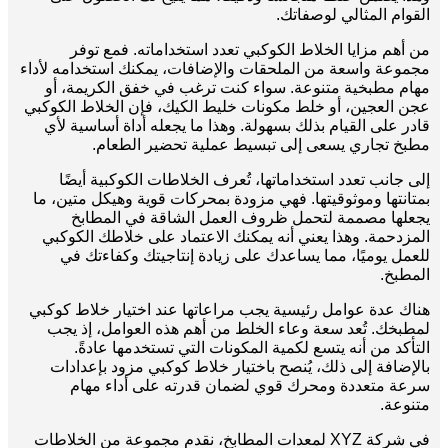
القوام المثالي لوصفاتك.
من أهم مزايا الخلاط الكوكبي تعدد استخداماته. فمع توفر
مجموعة واسعة من الملحقات والإضافات، يمكنك استخدامه لأداء
مهام مطبخية متنوعة. سواء كنت ترغب في خفق الكريمة، أو
عجن العجين، أو خلط مكونات خليط الكيك، فإن الخلاط الكوكبي
قادر على القيام بذلك بسهولة. وهذا ما يجعله أداة أساسية لأي
مطبخ تجاري يسعى إلى تبسيط عملية تحضير الطعام.
إلى جانب تعدد استخداماتها، تُعرف الخلاطات الكوكبية أيضًا
بمتانتها وموثوقيتها. فهي مزودة بمحركات قوية وهيكل متين، ما
يجعلها مصممة لتحمل ظروف العمل الشاقة في المطابخ
المزدحمة. وهذا يعني أنه يمكنك الاعتماد على خلاطك الكوكبي
للعمل يوميًا، مما يساعدك على زيادة إنتاجيتك وكفاءتك في
المطبخ.
هناك عدة عوامل رئيسية يجب مراعاتها عند اختيار خلاط كوكبي
لمطبخك. تُعد سعة وعاء الخلط من أهم هذه العوامل، إذ يجب
التأكد من أنه يتسع لكمية المكونات التي تستخدمها عادةً.
بالإضافة إلى ذلك، يُنصح باختيار خلاط كوكبي مزود بإعدادات
سرعة متعددة ومحرك قوي لضمان قدرته على أداء مهام
متنوعة.
في شركة XYZ لمعدات المطابخ، نقدم مجموعة من الخلاطات