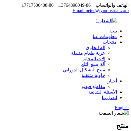
الهاتف والواتساب: +86-13764898049، +86-17717506408
Email: peter@jyindustrial.com
بيت
معلومات عنا
منتجات
آلة الحلوى
عربة طعام متنقلة
آلات المخابز
آلة صنع الثلج
منتج التشكيل الدوراني
حاوية متنقلة
أخبار
مقاطع فيديو
الأسئلة الشائعة
اتصل بنا
English
منتج